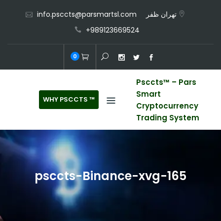
Ski
تهران ظفر
info.psccts@parsmartsl.com
t
+989123669524
conten
0
Psccts™ – Pars
Smart
™ WHY PSCCTS
Cryptocurrency
Trading System
psccts-Binance-xvg-165