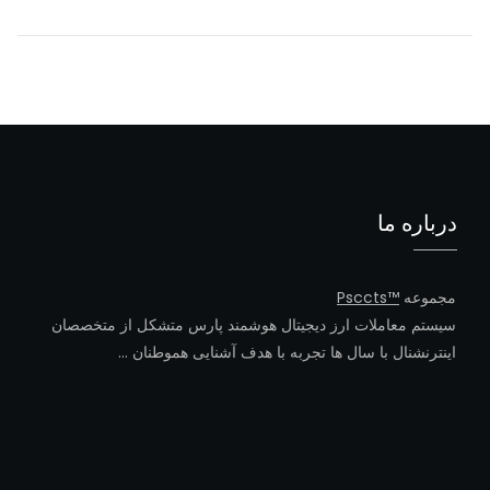
POST
درباره ما
مجموعه
™Psccts
سیستم معاملات ارز دیجیتال هوشمند پارس متشکل از متخصصان
اینترنشنال با سال ها تجربه با هدف آشنایی هموطنان …