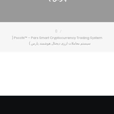
Psccts™ – Pars Smart Cryptocurrency Trading System (
سیستم معاملات ارزی دیجتال هوشمند پارس )