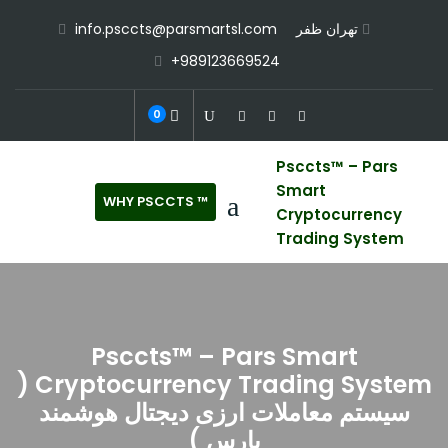
Ski
تهران ظفر
info.psccts@parsmartsl.com
t
+989123669524
conten
0
Psccts™ – Pars
Smart
™ WHY PSCCTS
Cryptocurrency
Trading System
Psccts™ – Pars Smart
Cryptocurrency Trading System (
سیستم معاملات ارزی دیجتال هوشمند
پارس )